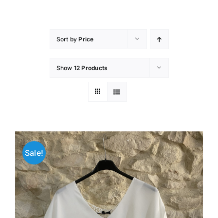
Skip
to
content
Sort by
Price
Show
12 Products
Sale!