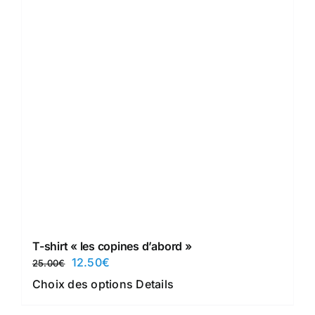
sur
la
page
du
produit
T-shirt « les copines d’abord »
Le
Le
12.50
€
25.00
€
prix
prix
Ce
Choix des options
Details
initial
actuel
produit