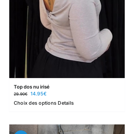
Top dos nu irisé
Le
Le
14.95
€
29.90
€
prix
prix
Ce
Choix des options
Details
initial
actuel
produit
était :
est :
a
29.90€.
14.95€.
plusieurs