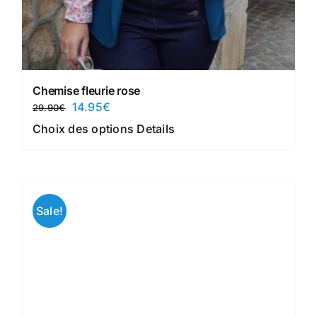
Chemise fleurie rose
Le
Le
14.95
€
29.90
€
prix
prix
Ce
Choix des options
Details
initial
actuel
produit
était :
est :
a
29.90€.
14.95€.
plusieurs
variations.
Sale!
Les
options
peuvent
être
choisies