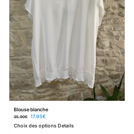
Blouse blanche
Le
Le
17.95
€
35.90
€
prix
prix
Ce
Choix des options
Details
initial
actuel
produit