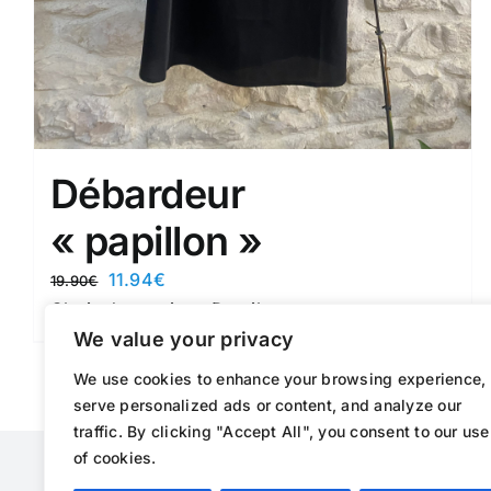
Débardeur
« papillon »
Le
Le
11.94
€
19.90
€
prix
prix
Ce
Choix des options
Details
initial
actuel
produit
We value your privacy
était :
est :
a
We use cookies to enhance your browsing experience,
19.90€.
11.94€.
plusieurs
serve personalized ads or content, and analyze our
variations.
traffic. By clicking "Accept All", you consent to our use
Les
of cookies.
options