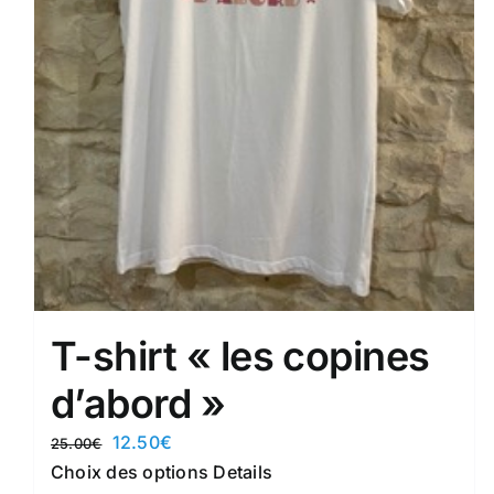
T-shirt « les copines
d’abord »
Le
Le
12.50
€
25.00
€
prix
prix
Ce
Choix des options
Details