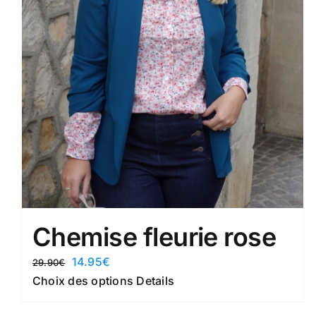
Chemise fleurie rose
Le
Le
14.95
€
29.90
€
prix
prix
Ce
Choix des options
Details
initial
actuel
produit