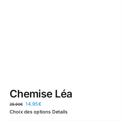
Chemise Léa
Le
Le
14.95
€
29.90
€
prix
prix
Ce
Choix des options
Details
initial
actuel
produit
était :
est :
a