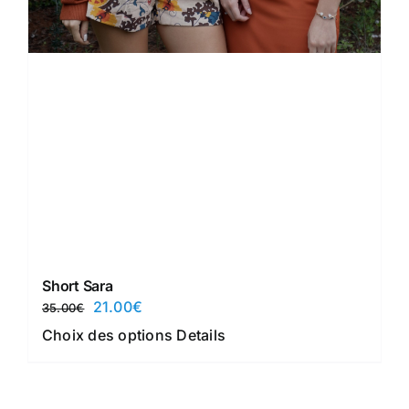
Short Sara
Le
Le
21.00
€
35.00
€
prix
prix
Ce
Choix des options
Details
initial
actuel
produit
était :
est :
a
35.00€.
21.00€.
plusieurs