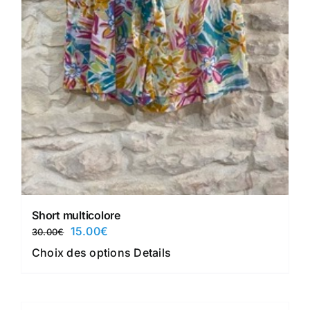
page
du
produit
Short multicolore
Le
Le
15.00
€
30.00
€
prix
prix
Ce
Choix des options
Details
initial
actuel
produit
était :
est :
a
30.00€.
15.00€.
plusieurs