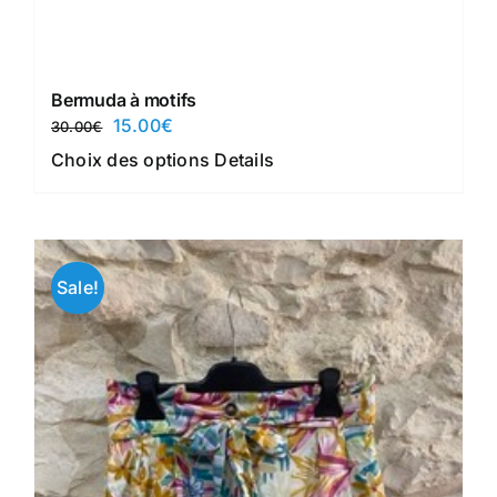
Bermuda à motifs
Le
Le
15.00
€
30.00
€
prix
prix
Ce
Choix des options
Details
initial
actuel
produit
était :
est :
a
30.00€.
15.00€.
plusieurs
variations.
Sale!
Les
options
peuvent
être
choisies
sur
la