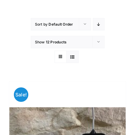
Skip
to
content
Sort by
Default Order
Show
12 Products
Sale!