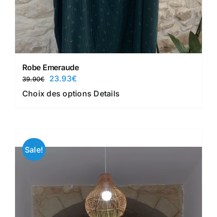
Robe Emeraude
Le
Le
23.93
€
39.90
€
prix
prix
Ce
Choix des options
Details
initial
actuel
produit
était :
est :
a
39.90€.
23.93€.
plusieurs
variations.
Sale!
Les
options
peuvent
être
choisies