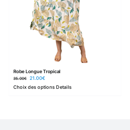
choisies
sur
la
page
du
produit
Robe Longue Tropical
Le
Le
21.00
€
35.00
€
prix
prix
Ce
Choix des options
Details
initial
actuel
produit
était :
est :
a
35.00€.
21.00€.
plusieurs
variations.
Les