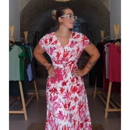
sur
la
page
du
produit