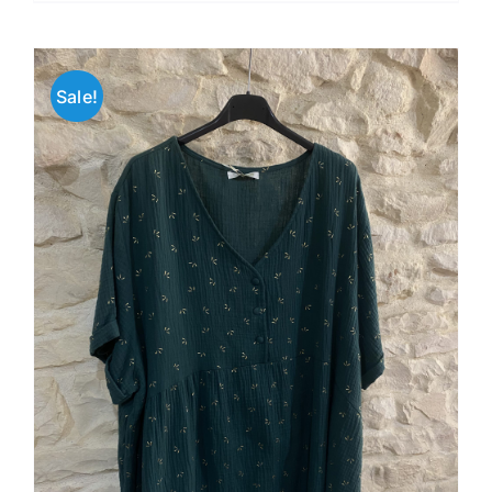
était :
est :
a
35.00€.
21.00€.
plusieurs
variations.
Sale!
Les
options
peuvent
être
choisies
sur
la
page
du
produit