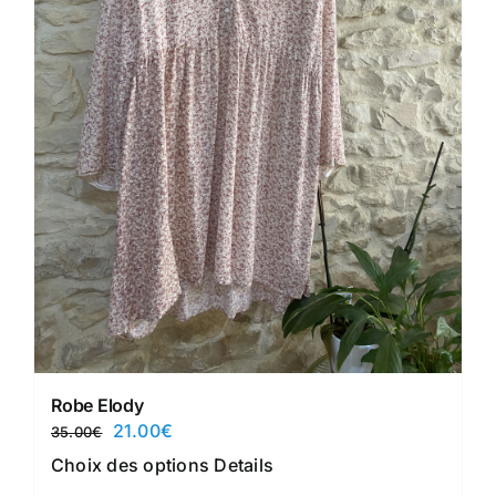
Robe Elody
Le
Le
21.00
€
35.00
€
prix
prix
Ce
Choix des options
Details
initial
actuel
produit