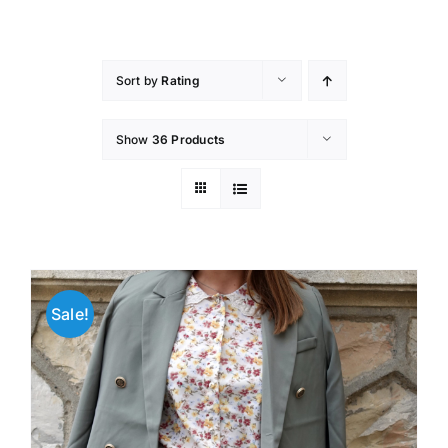
Skip
to
content
Sort by
Rating
Show
36 Products
Sale!