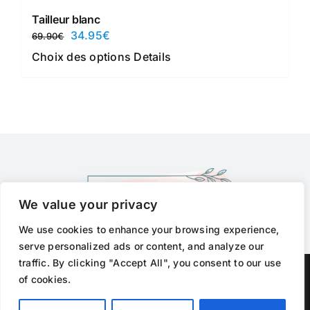
Tailleur blanc
Le
Le
34.95
€
69.90
€
prix
prix
Ce
Choix des options
Details
initial
actuel
produit
était :
est :
a
69.90€.
34.95€.
plusieurs
variations.
Les
options
peuvent
We value your privacy
être
choisies
We use cookies to enhance your browsing experience,
sur
serve personalized ads or content, and analyze our
la
traffic. By clicking "Accept All", you consent to our use
Copyright 2012 - 2026 |
Avada Website Builder
by
Avada
| All
of cookies.
page
Rights Reserved | Powered by
WordPress
du