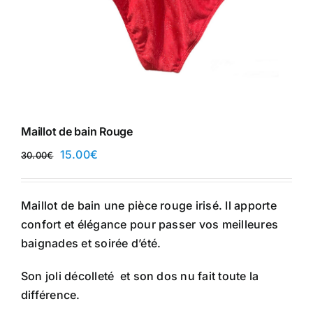
Maillot de bain Rouge
Le
Le
15.00
€
30.00
€
prix
prix
initial
actuel
Maillot de bain une pièce rouge irisé. Il apporte
était :
est :
confort et élégance pour passer vos meilleures
30.00€.
15.00€.
baignades et soirée d’été.
Son joli décolleté et son dos nu fait toute la
différence.