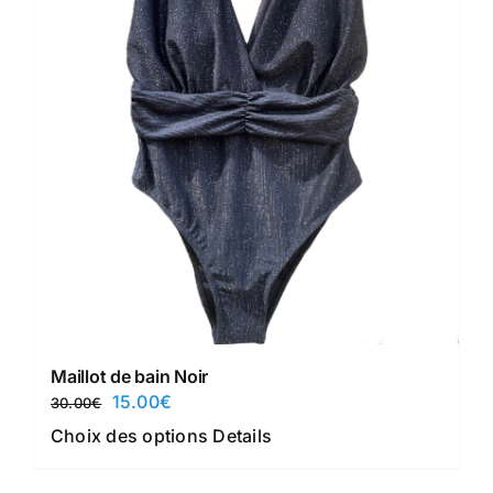
Maillot de bain Noir
Le
Le
15.00
€
30.00
€
prix
prix
Ce
Choix des options
Details
initial
actuel
produit
était :
est :