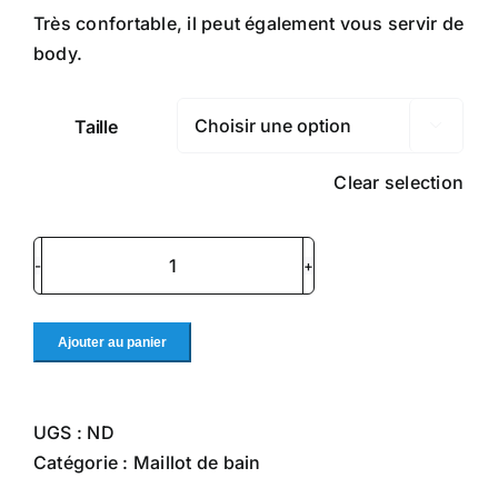
Très confortable, il peut également vous servir de
body.
Taille

Clear selection
quantité
de
Maillot
Ajouter au panier
de
bain
Rouge
UGS :
ND
Catégorie :
Maillot de bain