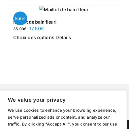
a
30.00€.
15.00€.
plusieurs
variations.
Sale!
Maillot de bain fleuri
Les
Le
Le
17.50
€
35.00
€
options
prix
prix
Ce
Choix des options
Details
peuvent
initial
actuel
produit
être
était :
est :
a
choisies
35.00€.
17.50€.
plusieurs
sur
variations.
la
Les
page
options
du
peuvent
produit
être
We value your privacy
choisies
We use cookies to enhance your browsing experience,
sur
serve personalized ads or content, and analyze our
la
traffic. By clicking "Accept All", you consent to our use