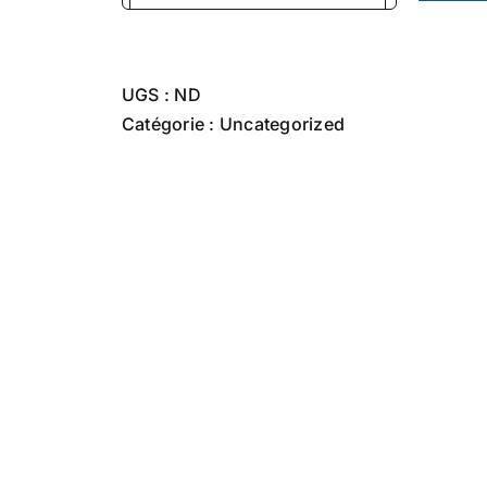
de
Sweat
"Madame
UGS :
ND
parfaite"
Catégorie :
Uncategorized