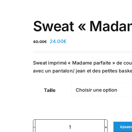
Sweat « Madam
Le
Le
24.00
€
40.00
€
prix
prix
initial
actuel
Sweat imprimé « Madame parfaite » de couleu
était :
est :
avec un pantalon/ jean et des petites baske
40.00€.
24.00€.
Taille
Ajouter
quantité