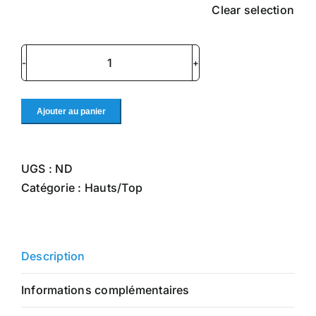
Clear selection
quantité
de
T-
Ajouter au panier
shirt
"les
copines
UGS :
ND
d'abord"
Catégorie :
Hauts/Top
Description
Informations complémentaires