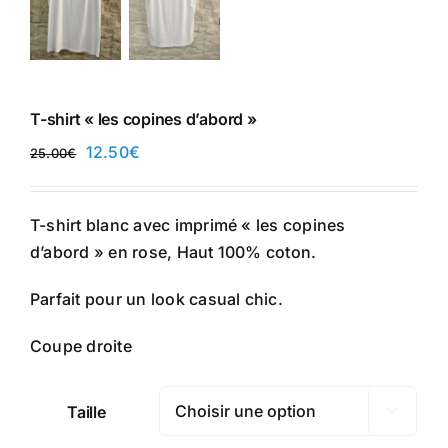
T-shirt « les copines d’abord »
Le
Le
12.50
€
25.00
€
prix
prix
initial
actuel
T-shirt blanc avec imprimé « les copines
était :
est :
d’abord » en rose, Haut 100% coton.
25.00€.
12.50€.
Parfait pour un look casual chic.
Coupe droite
Taille
