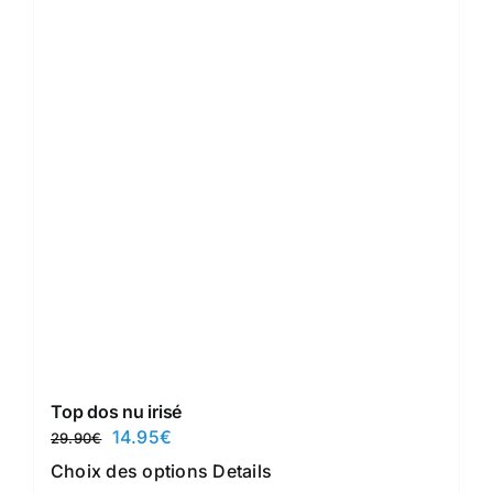
Top dos nu irisé
Le
Le
14.95
€
29.90
€
prix
prix
Ce
Choix des options
Details