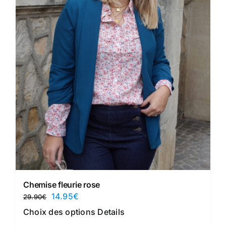
Chemise fleurie rose
Le
Le
14.95
€
29.90
€
prix
prix
Ce
Choix des options
Details
initial
actuel
produit