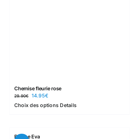
du
produit
Chemise fleurie rose
Le
Le
14.95
€
29.90
€
prix
prix
Ce
Choix des options
Details
initial
actuel
produit
était :
est :
a
29.90€.
14.95€.
plusieurs
Blouse Eva
variations.