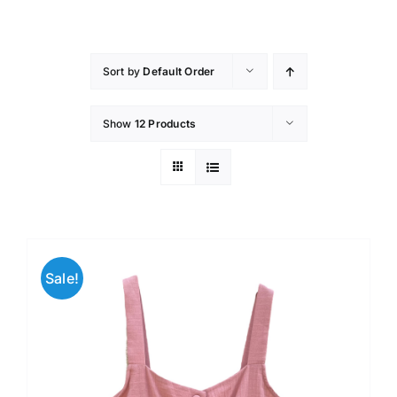
Skip
to
content
Sort by
Default Order
Show
12 Products
Sale!