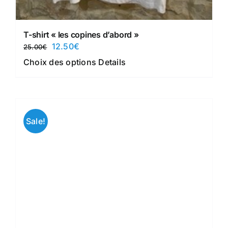
T-shirt « les copines d’abord »
Le
Le
12.50
€
25.00
€
prix
prix
Ce
Choix des options
Details
initial
actuel
produit
était :
est :
a
25.00€.
12.50€.
plusieurs
variations.
Sale!
Les
options
peuvent
être
choisies
sur
la
page