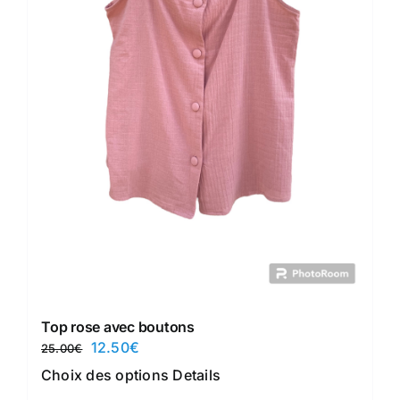
Top rose avec boutons
Le
Le
12.50
€
25.00
€
prix
prix
Ce
Choix des options
Details
initial
actuel
produit