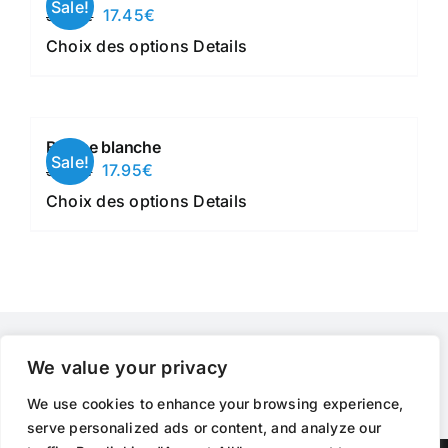
Sale!
Le
Le
17.45
€
34.90
€
Les
prix
prix
Ce
Choix des options
Details
options
initial
actuel
produit
peuvent
était :
est :
a
être
34.90€.
17.45€.
plusieurs
choisies
Blouse blanche
variations.
sur
Sale!
Le
Le
17.95
€
35.90
€
Les
la
prix
prix
Ce
Choix des options
Details
options
page
initial
actuel
produit
peuvent
du
était :
est :
a
être
produit
35.90€.
17.95€.
plusieurs
choisies
variations.
sur
Les
la
options
We value your privacy
page
peuvent
du
We use cookies to enhance your browsing experience,
être
produit
serve personalized ads or content, and analyze our
choisies